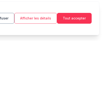
fuser
Afficher les détails
Tout accepter
OUTILS
MENTIONS LÉGALES
Budget
Politique de
confidentialité
Objectif d'épargne
Conditions d'utilisation
Intérêts composés
Zakat
Remboursement de