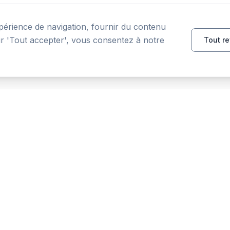
périence de navigation, fournir du contenu
sur 'Tout accepter', vous consentez à notre
Tout re
PRODUIT
RESSOURCES
Accueil
Outils
Fonctionnalités
Comparer
Blog
FAQ
Glossaire
Prix en direct