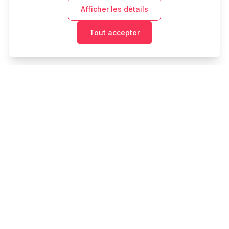
Afficher les détails
Tout accepter
Cashtaq
Transformez votre avenir financier avec une gestion
d'argent alimentée par l'IA.
PRODUIT
RESSOURCES