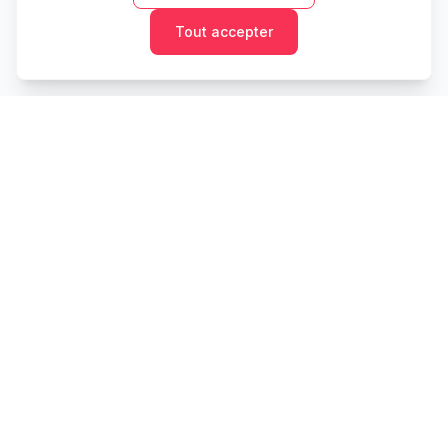
Tout accepter
Cashtaq
Transformez votre avenir financier avec une gestion
d'argent alimentée par l'IA.
PRODUIT
RESSOURCES
Accueil
Outils