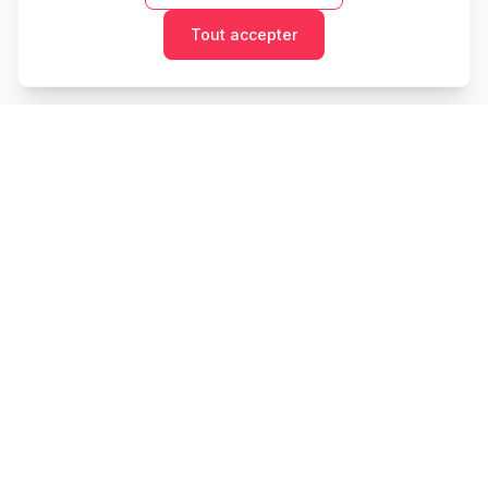
Tout accepter
Cashtaq
Transformez votre avenir financier avec une gestion
d'argent alimentée par l'IA.
PRODUIT
RESSOURCES
Accueil
Outils