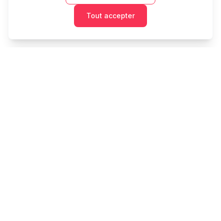
Tout accepter
Cashtaq
Transformez votre avenir financier avec une gestion
d'argent alimentée par l'IA.
PRODUIT
RESSOURCES
Accueil
Outils