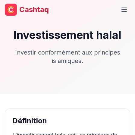
Cashtaq
Ouvr
Investissement halal
Investir conformément aux principes
islamiques.
Définition
L’investissement halal suit les principes de