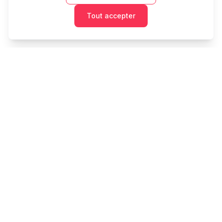
Tout accepter
Cashtaq
Transformez votre avenir financier avec une gestion
d'argent alimentée par l'IA.
PRODUIT
RESSOURCES
Accueil
Outils