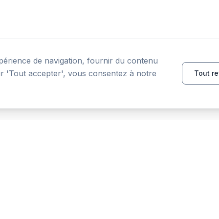
périence de navigation, fournir du contenu
sur 'Tout accepter', vous consentez à notre
Tout re
PRODUIT
RESSOURCES
Accueil
Outils
Fonctionnalités
Comparer
Blog
FAQ