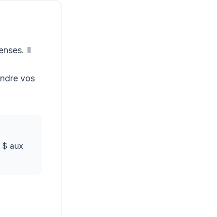
nses. Il
indre vos
0 $ aux