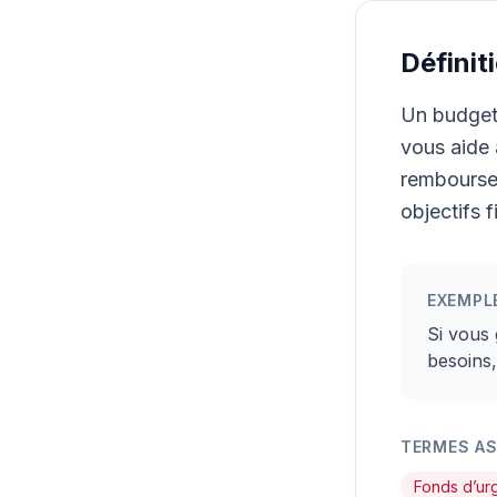
Définit
Un budget 
vous aide 
remboursem
objectifs f
EXEMPL
Si vous
besoins,
TERMES A
Fonds d’ur