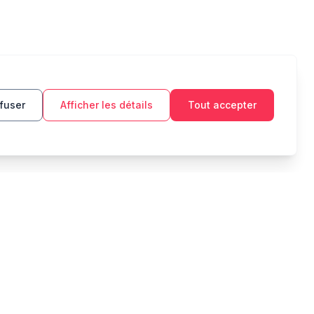
fuser
Afficher les détails
Tout accepter
OUTILS
MENTIONS LÉGALES
Budget
Politique de
confidentialité
Objectif d'épargne
Conditions d'utilisation
Intérêts composés