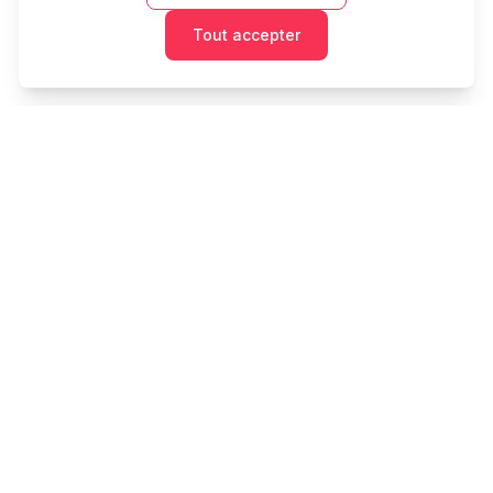
Tout accepter
Cashtaq
Transformez votre avenir financier avec une gestion
d'argent alimentée par l'IA.
PRODUIT
RESSOURCES
Accueil
Outils