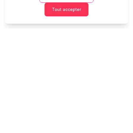
Tout accepter
Cashtaq
Transformez votre avenir financier avec une gestion
d'argent alimentée par l'IA.
PRODUIT
RESSOURCES
Accueil
Outils