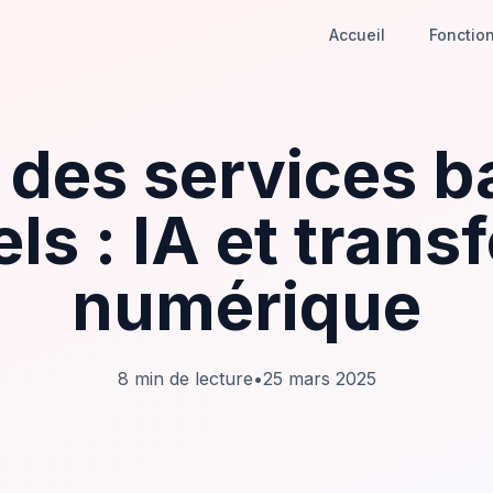
Accueil
Fonction
r des services b
ls : IA et trans
numérique
8
min de lecture
•
25 mars 2025