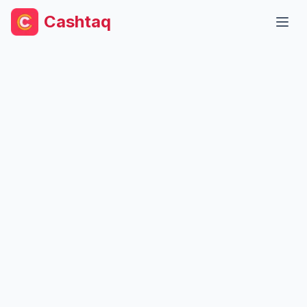
Cashtaq
Abri