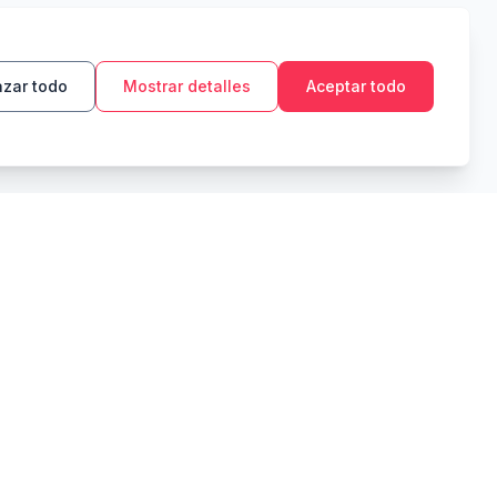
zar todo
Mostrar detalles
Aceptar todo
HERRAMIENTAS
LEGAL
Presupuesto
Política de privacidad
Objetivo de ahorro
Términos de servicio
Interés compuesto
Zakat
Pago de deudas