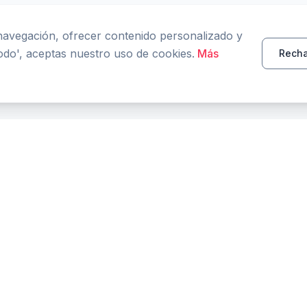
 navegación, ofrecer contenido personalizado y
todo', aceptas nuestro uso de cookies.
Más
Recha
PRODUCTO
RECURSOS
Inicio
Herramientas
Características
Comparar
Blog
FAQ
Glosario
Precios en vivo