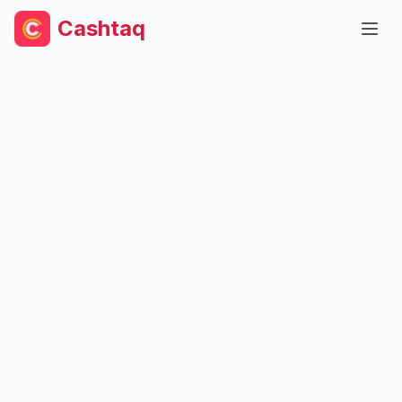
Cashtaq
Abri