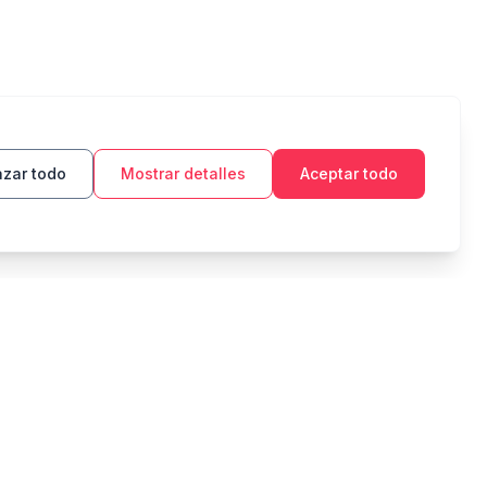
zar todo
Mostrar detalles
Aceptar todo
HERRAMIENTAS
LEGAL
Presupuesto
Política de privacidad
Objetivo de ahorro
Términos de servicio