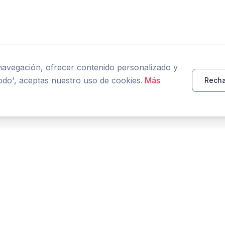
 navegación, ofrecer contenido personalizado y
todo', aceptas nuestro uso de cookies.
Más
Recha
PRODUCTO
RECURSOS
Inicio
Herramientas
Características
Comparar