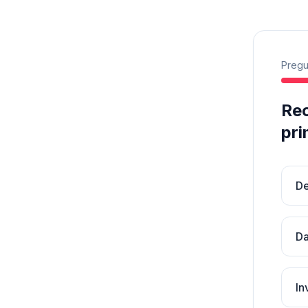
Pregu
Rec
pri
De
Da
In