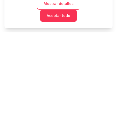
Mostrar detalles
Aceptar todo
Cashtaq
Transforma tu futuro financiero con gestión de dinero
impulsada por IA.
PRODUCTO
RECURSOS