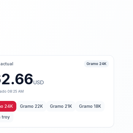
 actual
Gramo 24K
62.66
USD
zado
08:25 AM
o 24K
Gramo 22K
Gramo 21K
Gramo 18K
 troy