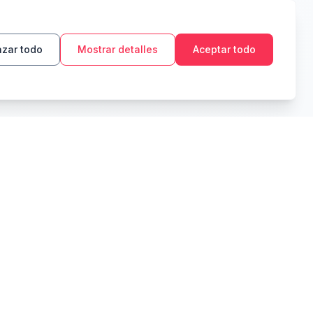
zar todo
Mostrar detalles
Aceptar todo
1M
3M
6M
1A
5A
MÁX
USD