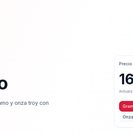
Precio
1
o
Actuali
ramo y onza troy con
Gram
Onza