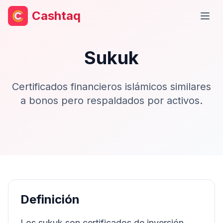
Cashtaq
Abri
Sukuk
Certificados financieros islámicos similares
a bonos pero respaldados por activos.
Definición
Los sukuk son certificados de inversión