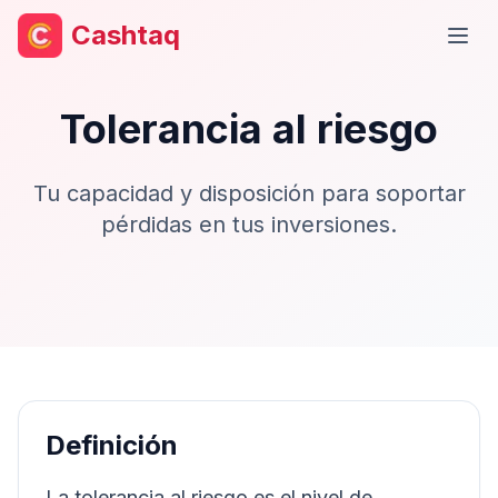
Cashtaq
Abri
Tolerancia al riesgo
Tu capacidad y disposición para soportar
pérdidas en tus inversiones.
Definición
La tolerancia al riesgo es el nivel de