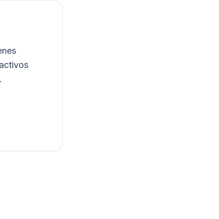
ienes
 activos
.