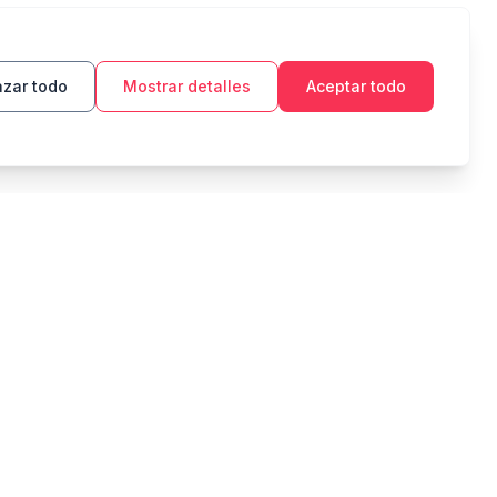
zar todo
Mostrar detalles
Aceptar todo
HERRAMIENTAS
LEGAL
Presupuesto
Política de privacidad
Objetivo de ahorro
Términos de servicio
Interés compuesto
Zakat
Pago de deudas