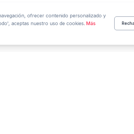
 navegación, ofrecer contenido personalizado y
todo', aceptas nuestro uso de cookies.
Más
Recha
PRODUCTO
RECURSOS
Inicio
Herramientas
Características
Comparar
Blog
FAQ
Glosario
Precios en vivo