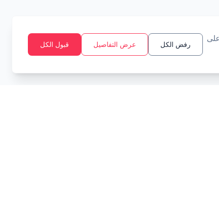
على
رفض الكل
عرض التفاصيل
قبول الكل
أدوات
قانوني
الميزانية
سياسة الخصوصية
هدف الادخار
شروط الخدمة
الفائدة المركبة
الزكاة
تسديد الديون