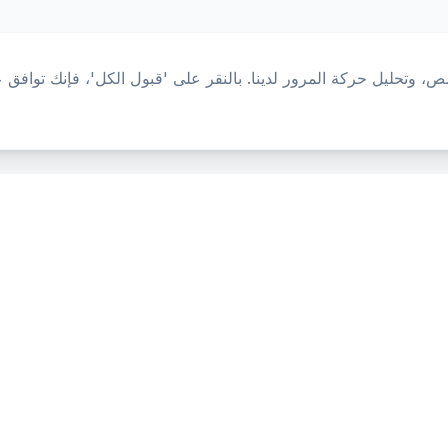
 وتحليل حركة المرور لدينا. بالنقر على 'قبول الكل'، فإنك توافق 
المنتج
المصادر
الرئيسية
أدوات
المميزات
قارن
المدونة
الأسئلة الشائعة
مسرد
الأسعار الحية