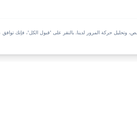
 وتحليل حركة المرور لدينا. بالنقر على 'قبول الكل'، فإنك توافق 
المنتج
المصادر
الرئيسية
أدوات
المميزات
قارن
المدونة
الأسئلة الشائعة
مسرد