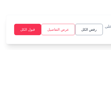
على
رفض الكل
عرض التفاصيل
قبول الكل
أدوات
قانوني
الميزانية
سياسة الخصوصية
هدف الادخار
شروط الخدمة
الفائدة المركبة
الزكاة