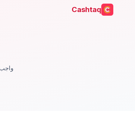
Cashtaq
واجب 