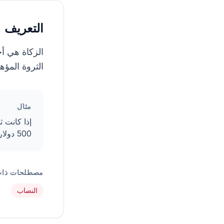
التعريف
الثروة المؤه
مثال
500 دولار.
مصطلحات ذات
النصاب