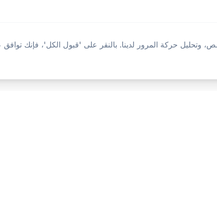
 وتحليل حركة المرور لدينا. بالنقر على 'قبول الكل'، فإنك توافق 
المنتج
المصادر
الرئيسية
أدوات
المميزات
قارن
المدونة
الأسئلة الشائعة
مسرد