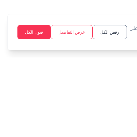
على
رفض الكل
عرض التفاصيل
قبول الكل
أدوات
قانوني
الميزانية
سياسة الخصوصية
هدف الادخار
شروط الخدمة
الفائدة المركبة
الزكاة