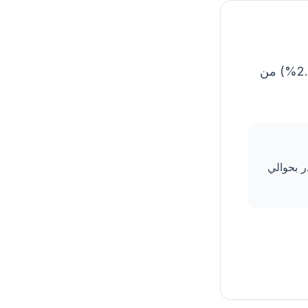
الزكاة هي أحد أركان الإسلام الخمسة. تلزم المسلمين بإخراج جزء (عادة 2.5%) من
، فإن زكاتك تُقدر بحوالي