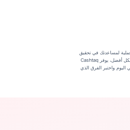
لية عملية لمساعدتك في تحقيق
أهدافك المالية. سواء كنت تسعى لتنويع مصادر دخلك، أو تحسين استثماراتك، أو فهم تدفقات دخلك بشكل أفضل، يوفر Cashtaq
 اليوم واختبر الفرق الذي