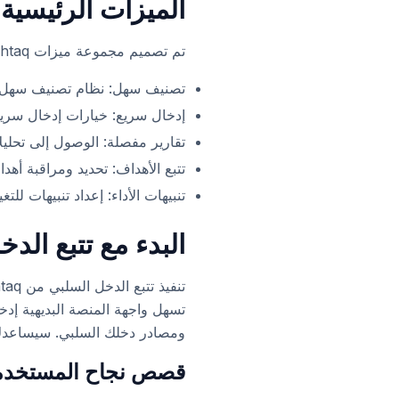
الميزات الرئيسية 
تم تصميم مجموعة ميزات Cashtaq الشاملة لتلبية جميع احتياجات تتبع الدخل السلبي الخاصة بك:
تصنيف سهل: نظام تصنيف سهل ا
إدخال سريع: خيارات إدخال سري
تقارير مفصلة: الوصول إلى تحل
تتبع الأهداف: تحديد ومراقبة أه
تنبيهات الأداء: إعداد تنبيهات لل
البدء مع تتبع الد
تسهل واجهة المنصة البديهية إدخا
ومصادر دخلك السلبي. سيساعدك ا
قصص نجاح المستخدم