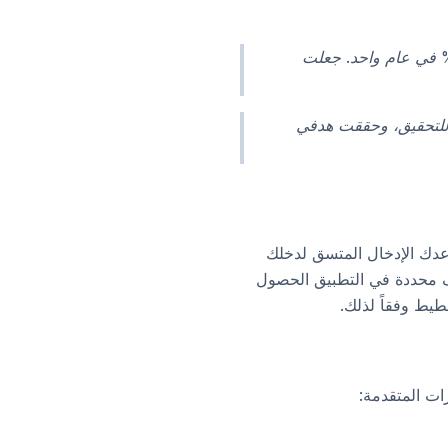
 تتبع الدخل السلبي من Cashtaq في تحديد فرص الاستثمار وزيادة دخلي السلبي بنسبة 30% في عام واحد. جعلت
ً للتحقيق، وحققت هدفي
معلوماتك بانتظام. يساعدك الإدخال المتسق لدخلك
اف محددة في التطبيق الحصول
طيط وفقاً لذلك.