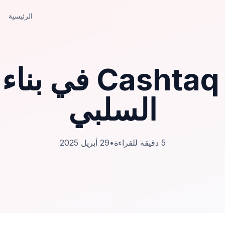
الرئيسية
كيف يساعدك taq
السلبي
5
دقيقة للقراءة
•
29 أبريل 2025