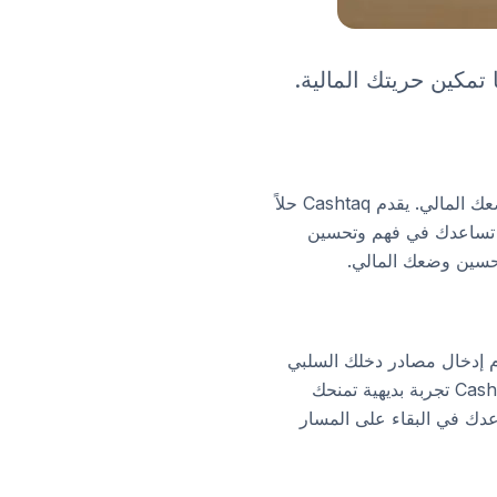
في عالم اليوم، حيث يصبح تنويع مصادر الدخل أكثر أهمية، يمثل الدخل السلبي فرصة قيمة لتعزيز وضعك المالي. يقدم Cashtaq حلاً
ية تساعدك في فهم وتحسين
تحسين وضعك المالي.
جهة سهلة الاستخدام إدخال مصادر دخلك السلبي
بسهولة وتصنيفها حسب احتياجاتك. على عكس التطبيقات المعقدة التي تتطلب إعداداً مكثفاً، يقدم Cashtaq تجربة بديهية تمنحك
اعدك في البقاء على المسار