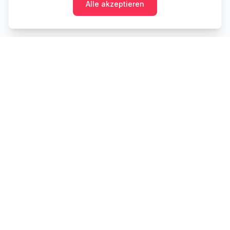
Alle akzeptieren
Cashtaq
Verwandeln Sie Ihre finanzielle Zukunft mit KI-
gestützter Geldverwaltung.
PRODUKT
RESSOURCEN
Startseite
Tools