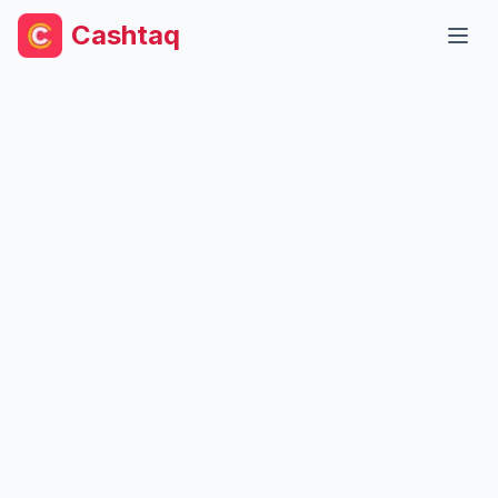
Cashtaq
Haup