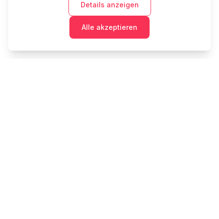
Details anzeigen
Alle akzeptieren
Cashtaq
Verwandeln Sie Ihre finanzielle Zukunft mit KI-
gestützter Geldverwaltung.
PRODUKT
RESSOURCEN