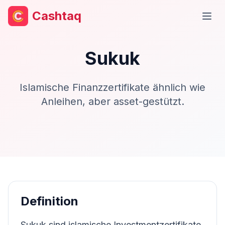
Cashtaq
Haup
Sukuk
Islamische Finanzzertifikate ähnlich wie
Anleihen, aber asset-gestützt.
Definition
Sukuk sind islamische Investmentzertifikate,