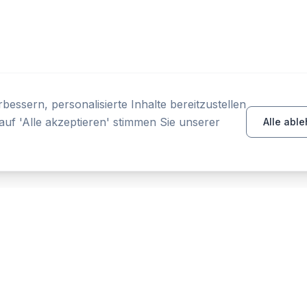
essern, personalisierte Inhalte bereitzustellen
auf 'Alle akzeptieren' stimmen Sie unserer
Alle abl
PRODUKT
RESSOURCEN
Startseite
Tools
Funktionen
Vergleich