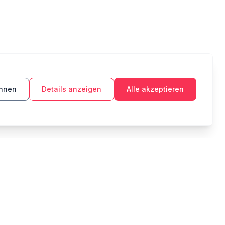
ehnen
Details anzeigen
Alle akzeptieren
TOOLS
RECHTLICHES
Budget
Datenschutzerklärung
Sparziel
Nutzungsbedingungen