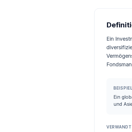
Definit
Ein Invest
diversifiz
Vermögens
Fondsmana
BEISPIE
Ein glo
und Asie
VERWANDTE