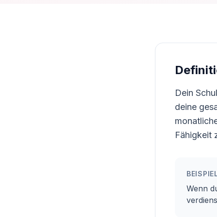
Definit
Dein Schu
deine ges
monatlich
Fähigkeit
BEISPIE
Wenn du
verdiens