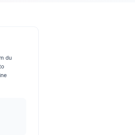
em du
to
ine