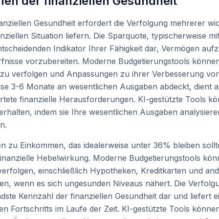
en der finanziellen Gesundheit
nziellen Gesundheit erfordert die Verfolgung mehrerer wic
nziellen Situation liefern. Die Sparquote, typischerweise m
ntscheidenden Indikator Ihrer Fähigkeit dar, Vermögen auf
ürfnisse vorzubereiten. Moderne Budgetierungstools können
t zu verfolgen und Anpassungen zu ihrer Verbesserung vor
eise 3-6 Monate an wesentlichen Ausgaben abdeckt, dient a
rtete finanzielle Herausforderungen. KI-gestützte Tools k
rhalten, indem sie Ihre wesentlichen Ausgaben analysie
n.
n zu Einkommen, das idealerweise unter 36% bleiben sollte,
e finanzielle Hebelwirkung. Moderne Budgetierungstools kön
verfolgen, einschließlich Hypotheken, Kreditkarten und an
en, wenn es sich ungesunden Niveaus nähert. Die Verfol
sendste Kennzahl der finanziellen Gesundheit dar und liefe
len Fortschritts im Laufe der Zeit. KI-gestützte Tools könne