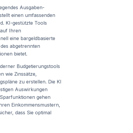
dlegendes Ausgaben-
stellt einen umfassenden
. KI-gestützte Tools
auf Ihren
ell eine bargeldbasierte
e des abgetrennten
ionen bietet.
moderner Budgetierungstools
n wie Zinssätze,
spläne zu erstellen. Die KI
istigen Auswirkungen
e Sparfunktionen gehen
f Ihren Einkommensmustern,
icher, dass Sie optimal