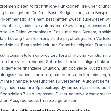
formen bieten fortschrittliche Funktionen, die über grun
ng hinausgehen. Die Null-Basis-Budgetierung zum Beispiel 
 Einkommensdollar einem bestimmten Zweck zugewiesen wird
habbarer, indem sie automatisch Zuweisungen basierend 
iellen Zielen vorschlagen. Das Umschlag-System, tradition
tale Lösung transformiert, die die psychologischen Vorteil
d sie die Bequemlichkeit und Sicherheit digitaler Transakt
gsstrategien stellen eine weitere fortschrittliche Funktion 
eren Ihre verschiedenen Schulden, berücksichtigen Faktore
allgemeine finanzielle Situation, um optimierte Rückzahlung
ungsszenarien simulieren, um Ihnen zu helfen, die langfr
uf Ihre finanzielle Gesundheit zu verstehen. Automatisiert
iter, indem sie Ihre Sparbeiträge dynamisch basierend au
nanziellen Zielen anpassen. Dieser adaptive Ansatz stellt s
ichen Ausgabenbedürfnisse zu gefährden.