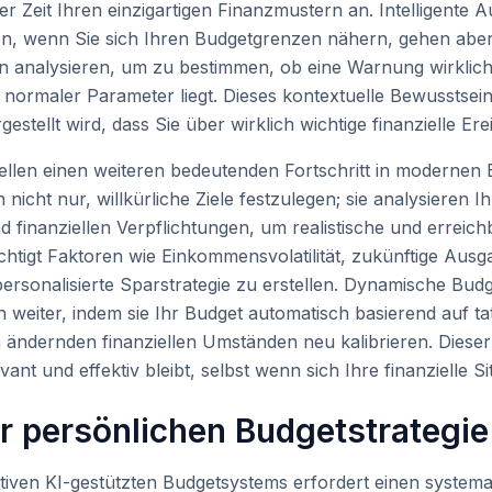
er Zeit Ihren einzigartigen Finanzmustern an. Intelligent
en, wenn Sie sich Ihren Budgetgrenzen nähern, gehen aber
 analysieren, um zu bestimmen, ob eine Warnung wirklich 
ormaler Parameter liegt. Dieses kontextuelle Bewusstsein 
estellt wird, dass Sie über wirklich wichtige finanzielle Ere
tellen einen weiteren bedeutenden Fortschritt in modernen 
nicht nur, willkürliche Ziele festzulegen; sie analysieren
inanziellen Verpflichtungen, um realistische und erreich
chtigt Faktoren wie Einkommensvolatilität, zukünftige Ausga
e personalisierte Sparstrategie zu erstellen. Dynamische B
h weiter, indem sie Ihr Budget automatisch basierend auf ta
ndernden finanziellen Umständen neu kalibrieren. Dieser a
vant und effektiv bleibt, selbst wenn sich Ihre finanzielle Si
er persönlichen Budgetstrategie
ktiven KI-gestützten Budgetsystems erfordert einen systema