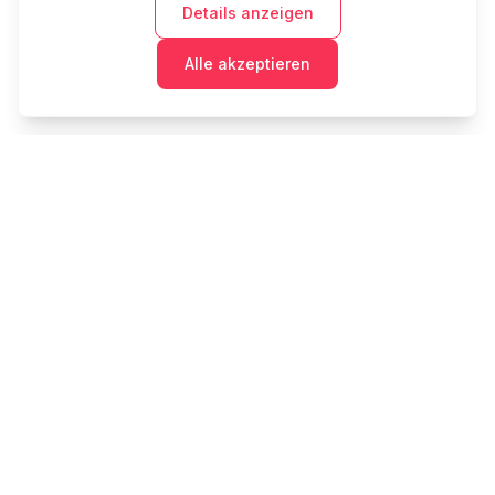
Details anzeigen
Alle akzeptieren
Cashtaq
Verwandeln Sie Ihre finanzielle Zukunft mit KI-
gestützter Geldverwaltung.
PRODUKT
RESSOURCEN